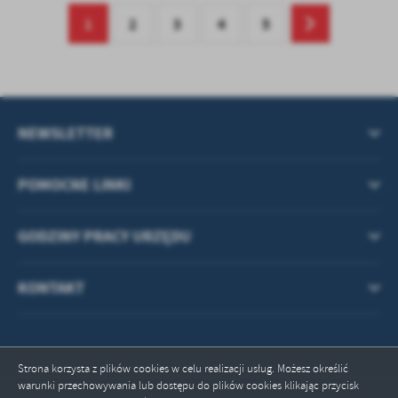
1
2
3
4
5
NEWSLETTER
POMOCNE LINKI
GODZINY PRACY URZĘDU
KONTAKT
Strona korzysta z plików cookies w celu realizacji usług. Możesz określić
warunki przechowywania lub dostępu do plików cookies klikając przycisk