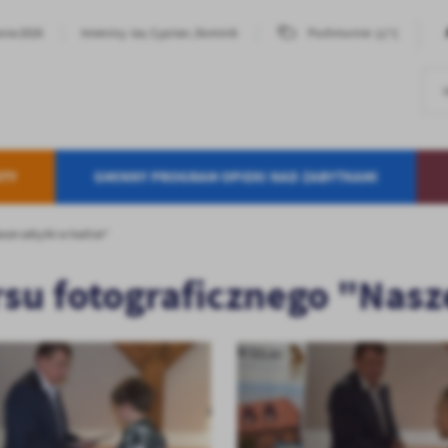
11°C
pnia 2026
Imieniny: Iza, Cyprian, Dominik
Pochmurnie
TY
GMINNY PROGRAM OPIEKI NAD ZABYTKAMI
sze zabytki w kadrze"
su fotograficznego "Nasz