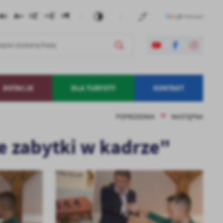
DOTACJE
DLA TURYSTY
KONTAKT
POPRZEDNIA
NASTĘPNA
e zabytki w kadrze"